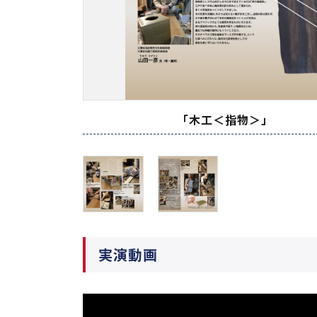
「木工＜指物＞」
実演動画